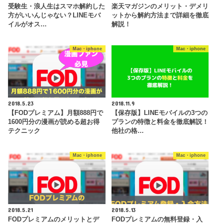
受験生・浪人生はスマホ解約した
楽天マガジンのメリット・デメリ
方がいいんじゃない？LINEモバ
ットから解約方法まで詳細を徹底
イルがオス…
解説！
Mac・iphone
Mac・iphone
2018.5.23
2018.11.9
【FODプレミアム】月額888円で
【保存版】LINEモバイルの3つの
1600円分の漫画が読める超お得
プランの特徴と料金を徹底解説！
テクニック
他社の格…
Mac・iphone
Mac・iphone
2018.5.21
2018.5.13
FODプレミアムのメリットとデ
FODプレミアムの無料登録・入