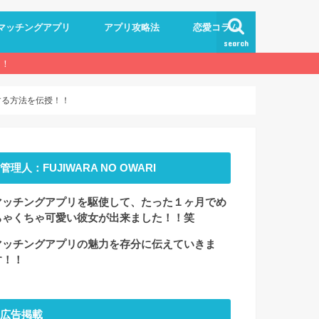
マッチングアプリ
アプリ攻略法
恋愛コラム
search
！！
する方法を伝授！！
管理人：FUJIWARA NO OWARI
マッチングアプリを駆使して、たった１ヶ月でめ
ちゃくちゃ可愛い彼女が出来ました！！笑
マッチングアプリの魅力を存分に伝えていきま
す！！
広告掲載