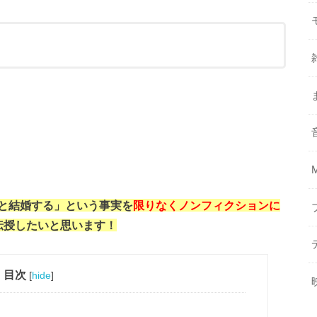
と結婚する」という事実を
限りなくノンフィクションに
伝授したいと思います！
目次
[
hide
]