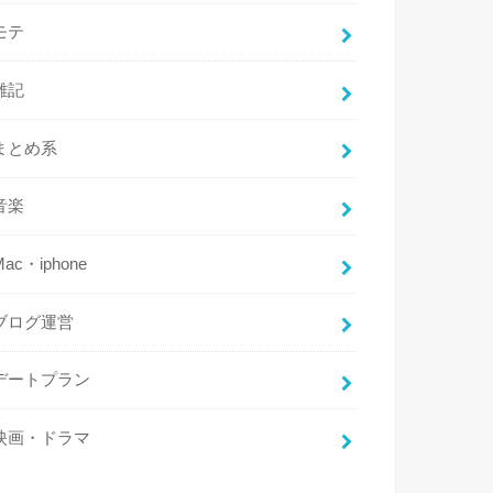
モテ
雑記
まとめ系
音楽
Mac・iphone
ブログ運営
デートプラン
映画・ドラマ